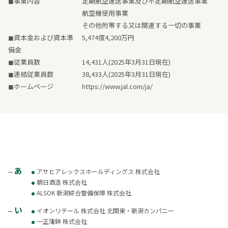
◼事業内容
定期航空運送事業及び不定期航空運送事業
航空機使用事業
その他附帯する又は関連する一切の事業
◼資本金および資本準
5,474億4,200万円
備金
◼従業員数
14,431人(2025年3月31日現在)
◼連結従業員数
38,433人(2025年3月31日現在)
◼ホームページ
https://www.jal.com/ja/
あ
アサヒアレックスホールディングス 株式会社
朝日酒造 株式会社
ALSOK 新潟綜合警備保障 株式会社
い
イオンリテール 株式会社 北関東・新潟カンパニー
一正蒲鉾 株式会社