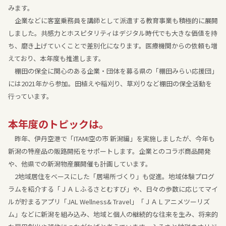
みます。
企業などに客室乗務員を講師として派遣する教育事業も積極的に展開
しました。共感力とホスピタリティはデジタル時代でも大きな価値を持
ち、磨き上げていくことで差別化になります。医療機関からの依頼も増
えており、本年度も推進します。
棚田の保全に関心のある企業・団体を募る県の「棚田みらい応援団」
には2021年から参加。田植えや稲刈り、草刈りなど棚田の保全活動を
行っています。
本年度のトピックは。
昨年、伊丹空港で「ITAMI空の市 新潟編」を実施しましたが、今年も
新潟の特産品の販路開拓をサポートします。企業とのコラボ商品開発
や、他県での新潟物産展開催も計画しています。
2地域居住をベースにした「居場所づくり」も促進。地域体験プログ
ラムを紹介する「ＪＡＬふるさとむすび」や、日々の歩数に応じてマイ
ルが貯まるアプリ「JAL Wellness& Travel」「ＪＡＬアニメツーリズ
ム」などに新潟を組み込み、地域と個人の継続的な往来を生み、将来的