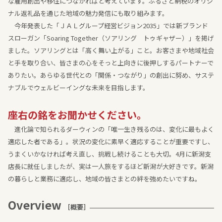
な雇用創出や移住につながればと考えています。ふるさと納税のオリジ
ナル返礼品を通じた地域の魅力発信にも取り組みます。
今年発表した「ＪＡＬグループ経営ビジョン2035」では新ブランド
スローガン「Soaring Together（ソアリング トゥギャザー）」を掲げ
ました。ソアリングとは「高く舞い上がる」こと。お客さまや地域社会
と手を取り合い、皆さまの心をそっと上向きに後押しするパートナーで
ありたい。あらゆる世代との「関係・つながり」の創出に努め、サステ
ナブルでウェルビーイングな未来を目指します。
座右の銘をお聞かせください。
進化論で知られるダーウィンの「唯一生き残るのは、変化に最もよく
適応した者である」。状況の変化に素早く適応することが重要ですし、
うまくいかなければ考え直し、挑戦し続けることも大切。4月に新潟支
店長に就任しましたが、実は一人旅をするほど新潟が大好きです。新潟
の暮らしと業務に適応し、地域の皆さまとの絆を強めたいですね。
Overview
［概要］