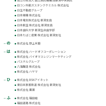
独立行政法人 国立病院機構 西新潟中央病院
日コン外航ガスタンクケミカル 株式会社
日生不動産グループ
日本精機 株式会社
日本電気株式会社 新潟支店
日本航空 株式会社 新潟支店
日本歯科大学 新潟生命歯学部
日本たばこ産業 株式会社 新潟支社
の
株式会社 野上米穀
は
株式会社 ハードオフコーポレーション
株式会社 バイオマスレジンマーケティング
パステルグループ
八海醸造 株式会社
株式会社 ハヤマ
ひ
株式会社 BSNアイネット
東日本旅客鉄道 株式会社 新潟支社
株式会社 廣瀨
ふ
株式会社 福田組
福田道路 株式会社