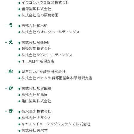
イワコンハウス新潟 株式会社
岩塚製菓 株式会社
株式会社 岩の原葡萄園
う
株式会社 植木組
株式会社 ウオロクホールディングス
え
株式会社 AIRMAN
越後製菓 株式会社
株式会社 NSGホールディングス
NTT東日本 新潟支店
お
岡三にいがた証券 株式会社
株式会社 オカムラ 首都圏営業本部 新潟支店
か
株式会社 加賀田組
株式会社 加島屋
亀田製菓 株式会社
き
菊水酒造 株式会社
株式会社 キザシオ
キヤノンイメージングシステムズ 株式会社
株式会社 共栄堂