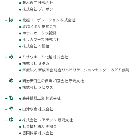
藤木鉄工 株式会社
株式会社 ブルボン
ほ
北越コーポレーション 株式会社
北越メタル 株式会社
ホテルオークラ新潟
ホリカフーズ 株式会社
株式会社 本間組
み
ミサワホーム北越 株式会社
株式会社 ミタカ
医療法人 新成医会 総合リハビリテーションセンター みどり病院
め
明治安田生命保険 相互会社 新潟支社
株式会社 メビウス
も
森井紙器工業 株式会社
や
山津水産 株式会社
ゆ
株式会社 ユアテック 新潟支社
社会福祉法人 勇樹会
雪国科学 株式会社