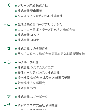
く
グリーン産業 株式会社
株式会社 栗山米菓
クロスウィルメディカル 株式会社
こ
生活協同組合 コープデリにいがた
コカ・コーラ ボトラーズジャパン 株式会社
株式会社 コメリ
株式会社 コロナ
さ
株式会社 サカタ製作所
サッポロビール 株式会社 東日本第２本部 新潟支社
し
JAグループ新潟
株式会社 システムスクエア
島津ホールディングス 株式会社
清水建設 株式会社 北陸支店 新潟営業所
社会福祉法人 常陽会
株式会社 新宣
す
株式会社 スノーピーク
せ
積水ハウス 株式会社 新潟支店