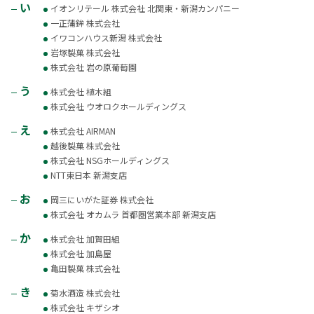
い
イオンリテール 株式会社 北関東・新潟カンパニー
一正蒲鉾 株式会社
イワコンハウス新潟 株式会社
岩塚製菓 株式会社
株式会社 岩の原葡萄園
う
株式会社 植木組
株式会社 ウオロクホールディングス
え
株式会社 AIRMAN
越後製菓 株式会社
株式会社 NSGホールディングス
NTT東日本 新潟支店
お
岡三にいがた証券 株式会社
株式会社 オカムラ 首都圏営業本部 新潟支店
か
株式会社 加賀田組
株式会社 加島屋
亀田製菓 株式会社
き
菊水酒造 株式会社
株式会社 キザシオ