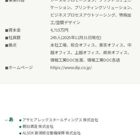
ケーション、プリンティングソリューション、
ビジネスプロセスアウトソーシング、特殊加
工/空間デザイン
◼資本金
4,715万円
◼社員数
245人(2025年12月31日現在)
◼拠点
本社工場、和合オフィス、東京オフィス、中
越オフィス、上越オフィス、県央オフィス、
情報工房DOC佐渡、情報工房DOC各店
◼ホームページ
https://www.dip.co.jp/
あ
アサヒアレックスホールディングス 株式会社
朝日酒造 株式会社
ALSOK 新潟綜合警備保障 株式会社