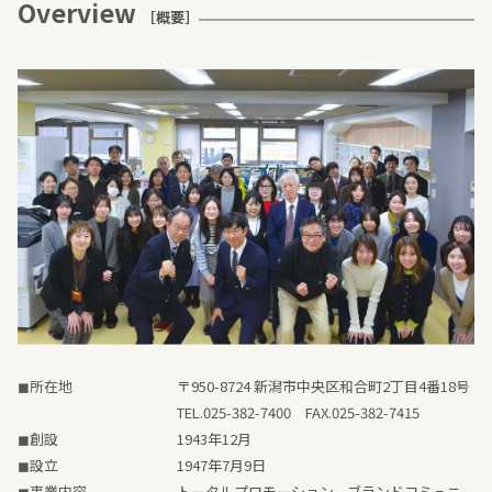
Overview
［概要］
◼所在地
〒950-8724 新潟市中央区和合町2丁目4番18号
TEL.025-382-7400 FAX.025-382-7415
◼創設
1943年12月
◼設立
1947年7月9日
◼事業内容
トータルプロモーション、ブランドコミュニ