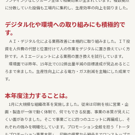
ランディングなどグループ全体で相乗効果が生まれています。複数拠点
に分散していた設備も工場内に集約し、生産効率の向上を図りました。
デジタル化や環境への取り組みにも積極的で
す。
ＡＩ・デジタル化による業務改善に本格的に取り組みました。ＩＴ投
資を人件費の代替と位置付けて人の作業をデジタルに置き換えていく方
針です。ＡＩエージェントによる業務の置き換えを試行しています。
環境面では昨年、15年比でCO2排出量半減の目標達成が見込めるとこ
ろまで来ました。生産性向上による電力・ガス削減を主軸にした成果で
す。
本年度注力することは。
1月に大規模な組織改革を実施しました。従来は印刷を核に営業・企
画・製造が一体で動く体制で、何でもできる反面、事業の本質が見えに
くい面がありました。そこで事業ごとに四つのユニットに再編成し、そ
れぞれの強みを明確化しています。プロモーション全般を担う「トータ
ルプロモーション事業本部」、印刷の提案から納品までワンストップで