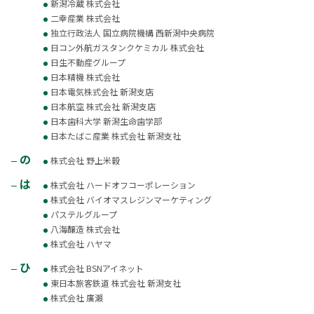
新潟冷蔵 株式会社
二幸産業 株式会社
独立行政法人 国立病院機構 西新潟中央病院
日コン外航ガスタンクケミカル 株式会社
日生不動産グループ
日本精機 株式会社
日本電気株式会社 新潟支店
日本航空 株式会社 新潟支店
日本歯科大学 新潟生命歯学部
日本たばこ産業 株式会社 新潟支社
の
株式会社 野上米穀
は
株式会社 ハードオフコーポレーション
株式会社 バイオマスレジンマーケティング
パステルグループ
八海醸造 株式会社
株式会社 ハヤマ
ひ
株式会社 BSNアイネット
東日本旅客鉄道 株式会社 新潟支社
株式会社 廣瀨