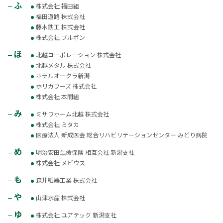
ふ
株式会社 福田組
福田道路 株式会社
藤木鉄工 株式会社
株式会社 ブルボン
ほ
北越コーポレーション 株式会社
北越メタル 株式会社
ホテルオークラ新潟
ホリカフーズ 株式会社
株式会社 本間組
み
ミサワホーム北越 株式会社
株式会社 ミタカ
医療法人 新成医会 総合リハビリテーションセンター みどり病院
め
明治安田生命保険 相互会社 新潟支社
株式会社 メビウス
も
森井紙器工業 株式会社
や
山津水産 株式会社
ゆ
株式会社 ユアテック 新潟支社