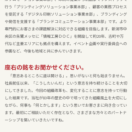
行う「プリンティングソリューション事業本部」、顧客の業務プロセス
を受託する「デジタル印刷ソリューション事業本部」、ブランディング
や発信を支援する「ブランドコミュニケーション事業本部」です。より
専門的にお客さまの課題解決に対応できる組織を目指します。新潟市中
央区の朱鷺メッセに「情報工房ＤＯＣ」を開設して約20年、古町や万
代など主要エリアにも拠点を構えます。イベント企画や実行委員会への
参画など、今後も地域と共に歩んでいきます。
座右の銘をお聞かせください。
「意志あるところに道は開ける」。思いがないと何も始まりません。
社長就任以来、「こうしたいんだ」という意志を持ち続けることを大切
にしてきました。今回の組織改革も、変化することに意志を持って行動
した結果です。当社が83年の歴史の中で培ってきた組織風土を大切にし
ながら、何事も「何とかします」という思いでお客さまに向き合ってい
ます。最初にご相談いただく存在となり、さまざまな方々とのパートナ
ーシップを築いていきたいですね。