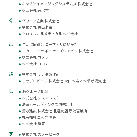
キヤノンイメージングシステムズ 株式会社
株式会社 共栄堂
く
グリーン産業 株式会社
株式会社 栗山米菓
クロスウィルメディカル 株式会社
こ
生活協同組合 コープデリにいがた
コカ・コーラ ボトラーズジャパン 株式会社
株式会社 コメリ
株式会社 コロナ
さ
株式会社 サカタ製作所
サッポロビール 株式会社 東日本第２本部 新潟支社
し
JAグループ新潟
株式会社 システムスクエア
島津ホールディングス 株式会社
清水建設 株式会社 北陸支店 新潟営業所
社会福祉法人 常陽会
株式会社 新宣
す
株式会社 スノーピーク